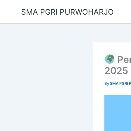
Skip
SMA PGRI PURWOHARJO
to
content
Per
2025
By
SMA PGRI