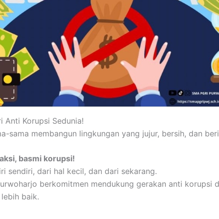
i Anti Korupsi Sedunia!
a-sama membangun lingkungan yang jujur, bersih, dan berin
aksi, basmi korupsi!
ri sendiri, dari hal kecil, dan dari sekarang.
urwoharjo berkomitmen mendukung gerakan anti korupsi 
lebih baik.