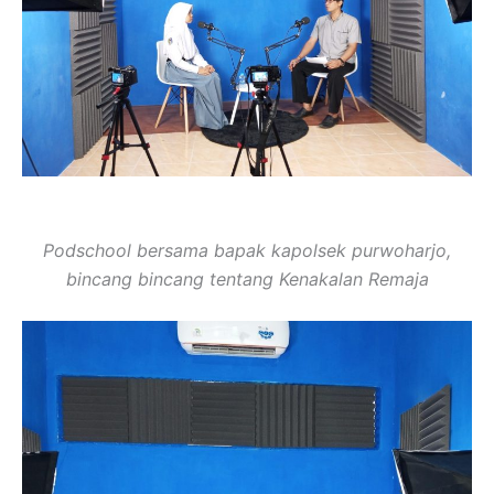
Podschool bersama bapak kapolsek purwoharjo,
bincang bincang tentang Kenakalan Remaja