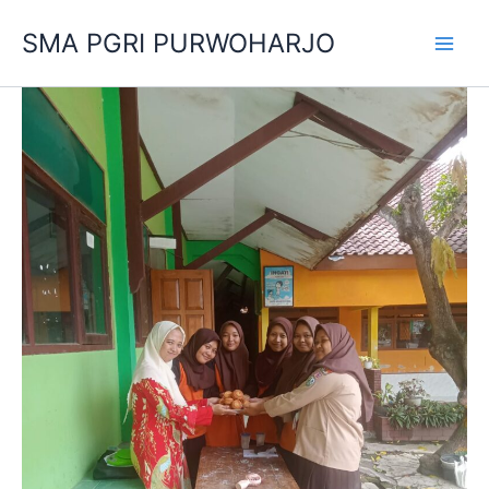
Skip
SMA PGRI PURWOHARJO
to
content