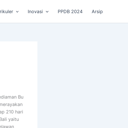
rikuler
Inovasi
PPDB 2024
Arsip
ediaman Bu
 merayakan
ap 210 hari
ali yaitu
elawan