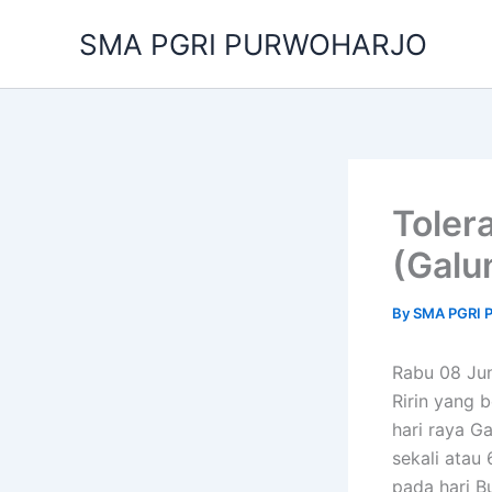
Skip
SMA PGRI PURWOHARJO
to
content
Toler
(Galu
By
SMA PGRI
Rabu 08 Ju
Ririn yang 
hari raya G
sekali atau
pada hari 