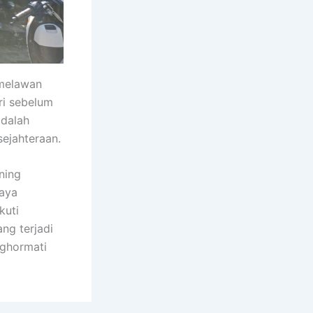
 melawan
ri sebelum
adalah
ejahteraan.
uning
raya
kuti
ng terjadi
nghormati