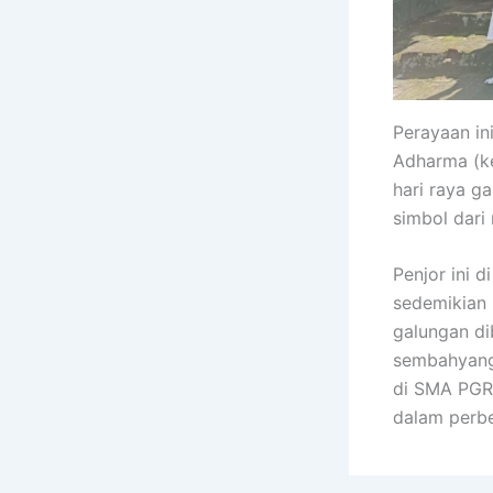
Perayaan in
Adharma (ke
hari raya g
simbol dari
Penjor ini d
sedemikian 
galungan di
sembahyanga
di SMA PGRI
dalam perb