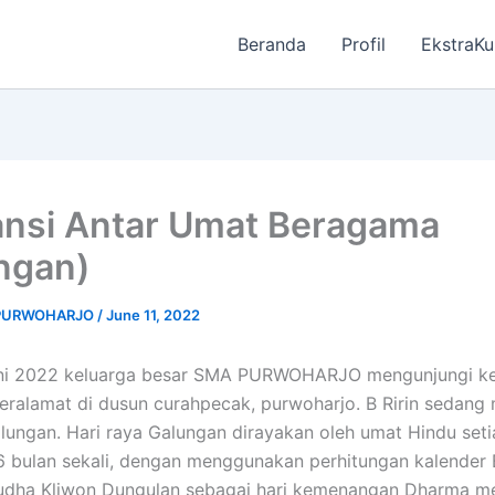
Beranda
Profil
EkstraKu
ansi Antar Umat Beragama
ngan)
 PURWOHARJO
/
June 11, 2022
ni 2022 keluarga besar SMA PURWOHARJO mengunjungi k
beralamat di dusun curahpecak, purwoharjo. B Ririn sedang
alungan. Hari raya Galungan dirayakan oleh umat Hindu seti
 6 bulan sekali, dengan menggunakan perhitungan kalender B
Budha Kliwon Dungulan sebagai hari kemenangan Dharma m