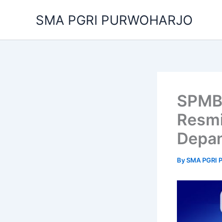
Skip
SMA PGRI PURWOHARJO
to
content
SPMB
Resmi
Depa
By
SMA PGRI