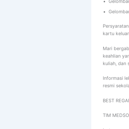
Gelomban
Gelomban
Persyaratan
kartu kelua
Mari bergab
keahlian ya
kuliah, dan 
Informasi l
resmi sekol
BEST REGA
TIM MEDSO