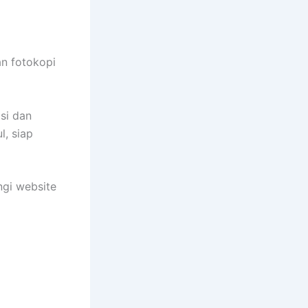
an fotokopi
si dan
l, siap
ngi website