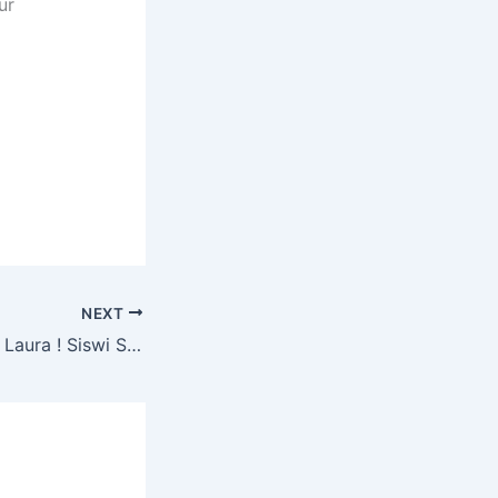
ur
NEXT
Selamat & Sukses Laura ! Siswi SMA PGRI Purwoharjo Lolos SNBP 2026