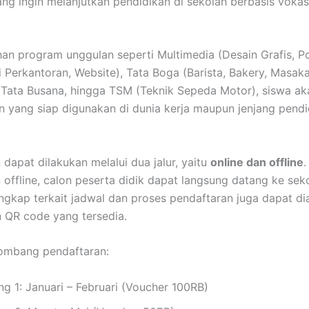
g ingin melanjutkan pendidikan di sekolah berbasis vokas
han program unggulan seperti Multimedia (Desain Grafis, P
i Perkantoran, Website), Tata Boga (Barista, Bakery, Masak
 Tata Busana, hingga TSM (Teknik Sepeda Motor), siswa aka
n yang siap digunakan di dunia kerja maupun jenjang pendi
 dapat dilakukan melalui dua jalur, yaitu
online dan offline
.
 offline, calon peserta didik dapat langsung datang ke sek
engkap terkait jadwal dan proses pendaftaran juga dapat di
n QR code yang tersedia.
ombang pendaftaran:
g 1: Januari – Februari (Voucher 100RB)