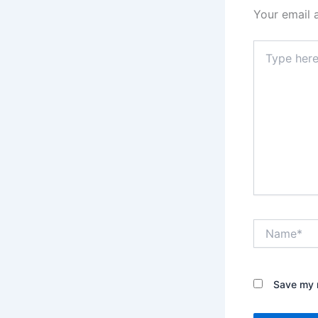
Your email 
Type
here..
Name*
Save my n