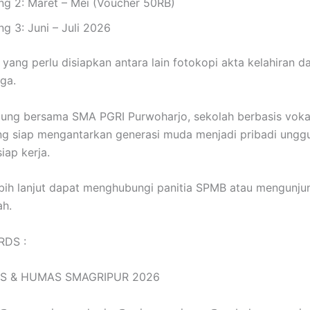
g 2: Maret – Mei (Voucher 50RB)
g 3: Juni – Juli 2026
 yang perlu disiapkan antara lain fotokopi akta kelahiran d
rga.
ung bersama SMA PGRI Purwoharjo, sekolah berbasis voka
ng siap mengantarkan generasi muda menjadi pribadi unggu
siap kerja.
ebih lanjut dapat menghubungi panitia SPMB atau mengunju
ah.
RDS :
S & HUMAS SMAGRIPUR 2026