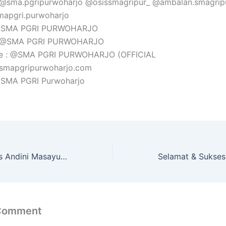
: @sma.pgripurwoharjo @osissmagripur_ @ambalan.smagrip
mapgri.purwoharjo
 @SMA PGRI PURWOHARJO
: @SMA PGRI PURWOHARJO
e : @SMA PGRI PURWOHARJO (OFFICIAL
@smapgripurwoharjo.com
 @SMA PGRI Purwoharjo
Selamat & Sukses Andini Masayu ! Siswi SMA PGRI Purwoharjo Lolos SNBP 2026
 Comment