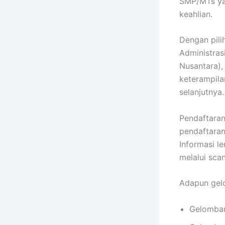
SMP/MTs yan
keahlian.
Dengan pili
Administras
Nusantara),
keterampila
selanjutnya.
Pendaftaran
pendaftaran
Informasi l
melalui sca
Adapun gel
Gelomban