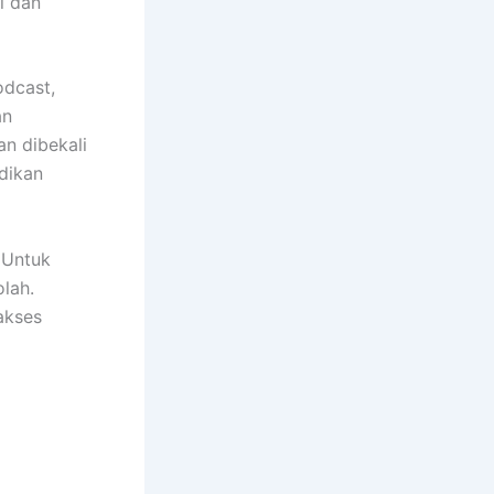
i dan
odcast,
an
n dibekali
dikan
 Untuk
olah.
akses