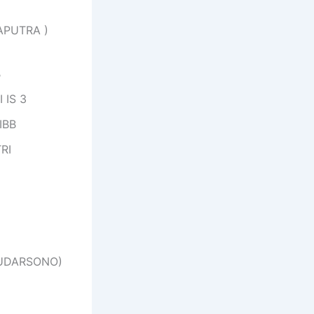
APUTRA )
B
 IS 3
IBB
RI
SUDARSONO)