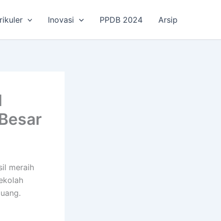
rikuler
Inovasi
PPDB 2024
Arsip
I
 Besar
il meraih
Sekolah
juang.