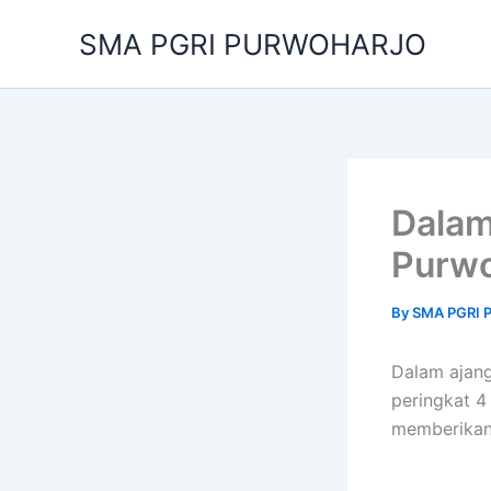
Skip
SMA PGRI PURWOHARJO
to
content
Dalam
Purwo
By
SMA PGRI
Dalam ajang
peringkat 4 
memberikan 