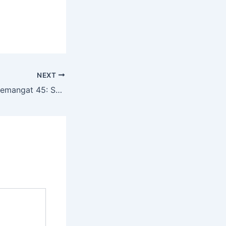
NEXT
Langkah Tegap, Semangat 45: SMA PGRI Purwoharjo Ikuti Lomba Gerak Jalan di Tingkat Kecamatan Purwoharjo