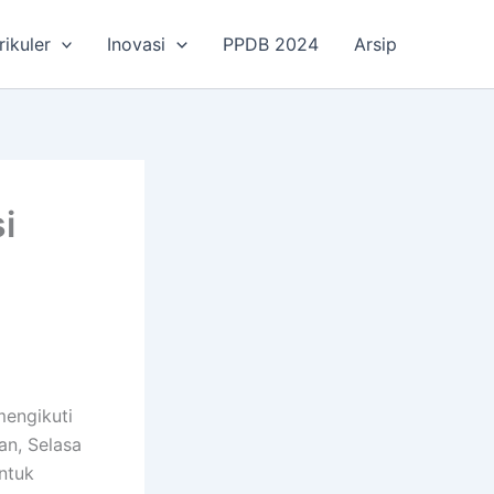
rikuler
Inovasi
PPDB 2024
Arsip
i
engikuti
an, Selasa
ntuk