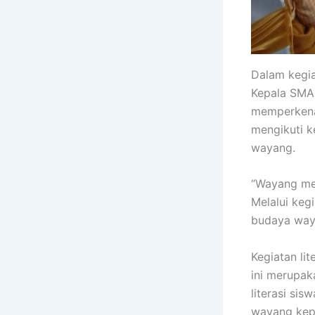
Dalam kegia
Kepala SMA 
memperkena
mengikuti k
wayang.
“Wayang mer
Melalui keg
budaya way
Kegiatan li
ini merupak
literasi sis
wayang kep