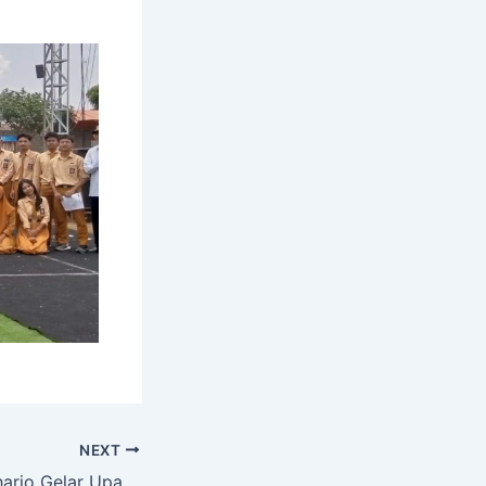
NEXT
SMA PGRI Purwoharjo Gelar Upacara Peringatan Hari Pahlawan, Ajak Siswa Lanjutkan Perjuangan Para Pahlawan