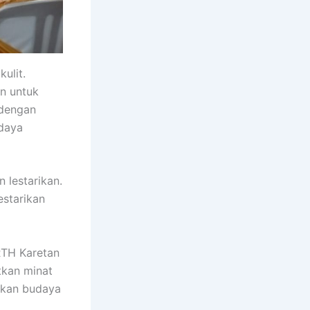
ulit.
n untuk
 dengan
udaya
 lestarikan.
estarikan
RTH Karetan
tkan minat
alkan budaya