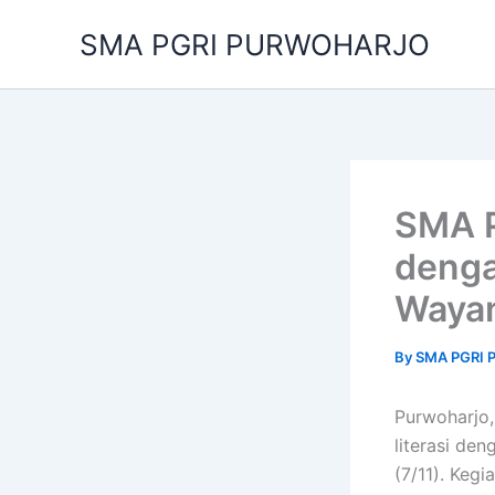
Skip
SMA PGRI PURWOHARJO
to
content
SMA P
denga
Waya
By
SMA PGRI
Purwoharjo
literasi de
(7/11). Keg