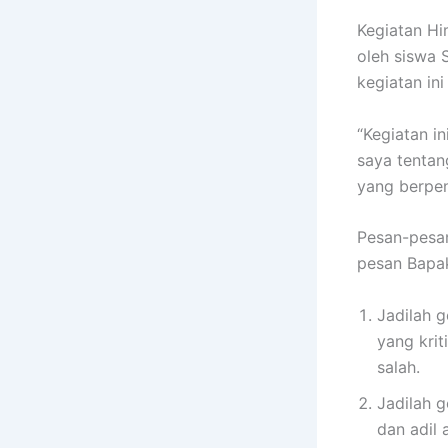
Kegiatan H
oleh siswa
kegiatan in
“Kegiatan 
saya tenta
yang berpen
Pesan-pesan
pesan Bapak
Jadilah g
yang krit
salah.
Jadilah g
dan adil