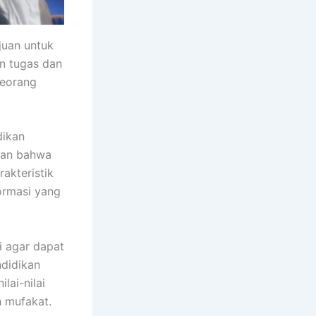
juan untuk
n tugas dan
seorang
dikan
skan bahwa
rakteristik
ormasi yang
i agar dapat
ndidikan
ai-nilai
h mufakat.