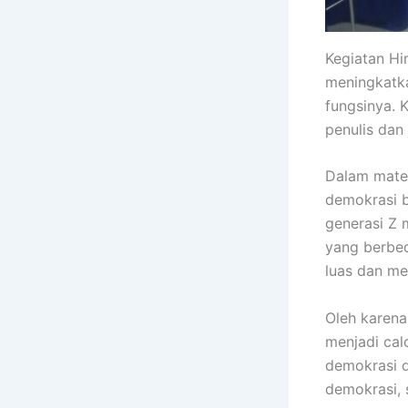
Kegiatan H
meningkatka
fungsinya. 
penulis dan
Dalam mate
demokrasi b
generasi Z m
yang berbed
luas dan mem
Oleh karena
menjadi cal
demokrasi d
demokrasi, 