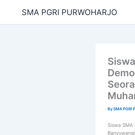
Skip
SMA PGRI PURWOHARJO
to
content
Siswa
Demok
Seora
Muha
By
SMA PGRI
Siswa SMA 
Banyuwangi 