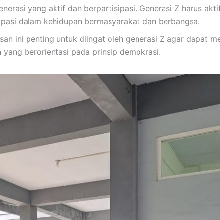
enerasi yang aktif dan berpartisipasi. Generasi Z harus akti
sipasi dalam kehidupan bermasyarakat dan berbangsa.
an ini penting untuk diingat oleh generasi Z agar dapat me
 yang berorientasi pada prinsip demokrasi.