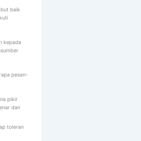
but baik
kuti
an kepada
asumber
rapa pesan-
la pikir
benar dan
ap toleran