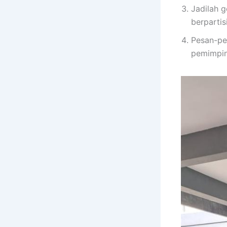
Jadilah g
berparti
Pesan-pes
pemimpin