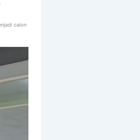
f
njadi calon