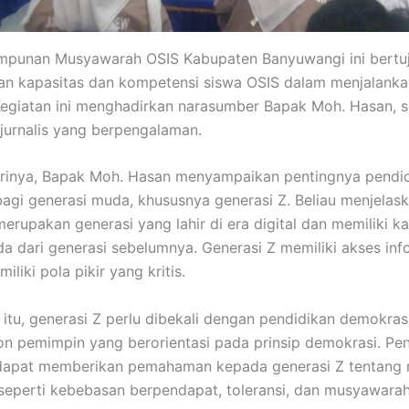
impunan Musyawarah OSIS Kabupaten Banyuwangi ini bertu
n kapasitas dan kompetensi siswa OSIS dalam menjalanka
Kegiatan ini menghadirkan narasumber Bapak Moh. Hasan, 
 jurnalis yang berpengalaman.
rinya, Bapak Moh. Hasan menyampaikan pentingnya pendi
agi generasi muda, khususnya generasi Z. Beliau menjela
erupakan generasi yang lahir di era digital dan memiliki ka
a dari generasi sebelumnya. Generasi Z memiliki akses inf
iliki pola pikir yang kritis.
 itu, generasi Z perlu dibekali dengan pendidikan demokras
on pemimpin yang berorientasi pada prinsip demokrasi. Pe
apat memberikan pemahaman kepada generasi Z tentang nil
seperti kebebasan berpendapat, toleransi, dan musyawara