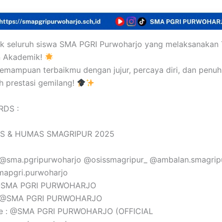
uk seluruh siswa SMA PGRI Purwoharjo yang melaksanakan 
 Akademik!
emampuan terbaikmu dengan jujur, percaya diri, dan penu
h prestasi gemilang!
RDS :
S & HUMAS SMAGRIPUR 2025
: @sma.pgripurwoharjo @osissmagripur_ @ambalan.smagrip
mapgri.purwoharjo
 @SMA PGRI PURWOHARJO
: @SMA PGRI PURWOHARJO
e : @SMA PGRI PURWOHARJO (OFFICIAL