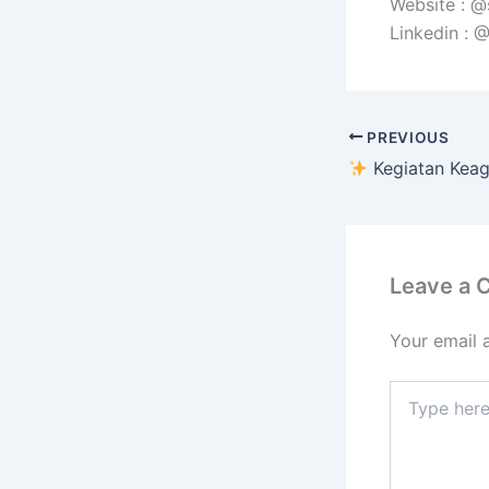
Website : 
Linkedin :
PREVIOUS
Kegiatan Keagamaan & Doa 
Leave a
Your email 
Type
here..