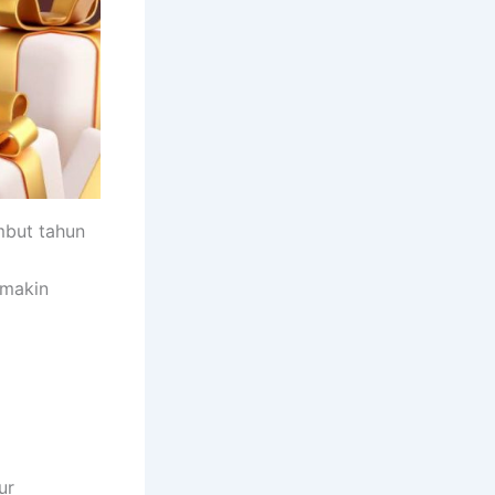
but tahun
emakin
ur