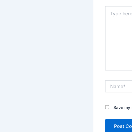
Type
here..
Name*
Save my n