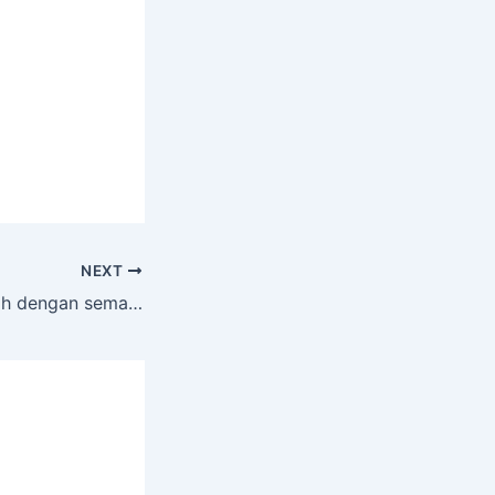
NEXT
Kembali Ke sekolah dengan semangat baru 2026 SMA PGRI Purwoharjo