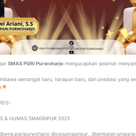
esar
SMAS PGRI Purwoharjo
mengucapkan selamat menyam
bawa semangat baru, harapan baru, dan prestasi yang s
RDS :
S & HUMAS SMAGRIPUR 2025
: @sma.pgripurwoharjo @osissmagripur_ @ambalan.smagrip