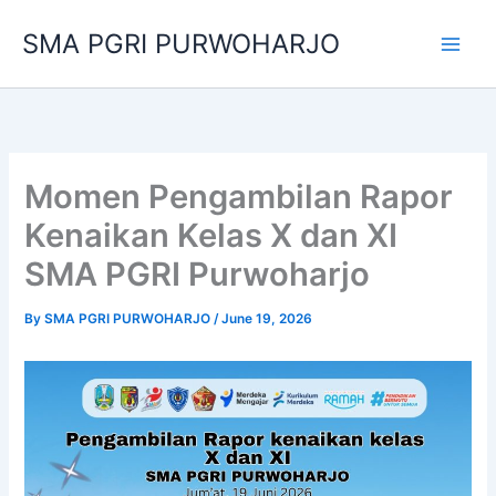
Skip
SMA PGRI PURWOHARJO
to
content
Momen Pengambilan Rapor
Kenaikan Kelas X dan XI
SMA PGRI Purwoharjo
By
SMA PGRI PURWOHARJO
/
June 19, 2026