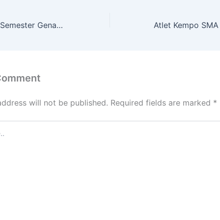
Penilaian Raport Semester Genap SMA PGRI Purwoharjo, Bentuk Sinergi Sekolah dan Orang Tua
 Comment
address will not be published.
Required fields are marked
*