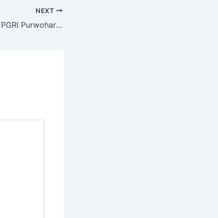
NEXT
Atlet Kempo SMA PGRI Purwoharjo Borong 8 Emas dan 2 Perak di Surabaya! Prestasi Gemilang Kejuaraan Pelajar Piala Walikota 2024