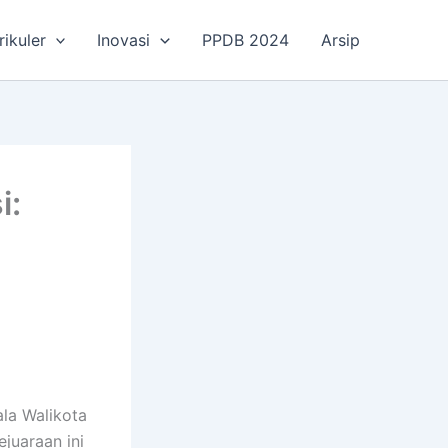
rikuler
Inovasi
PPDB 2024
Arsip
i:
ala Walikota
juaraan ini