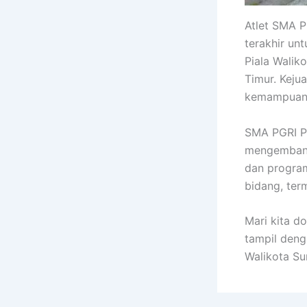
Atlet SMA P
terakhir un
Piala Walik
Timur. Keju
kemampuan 
SMA PGRI P
mengembangk
dan program
bidang, ter
Mari kita d
tampil deng
Walikota Su