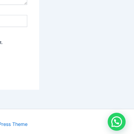
t.
Hubungi kami :)
Press Theme