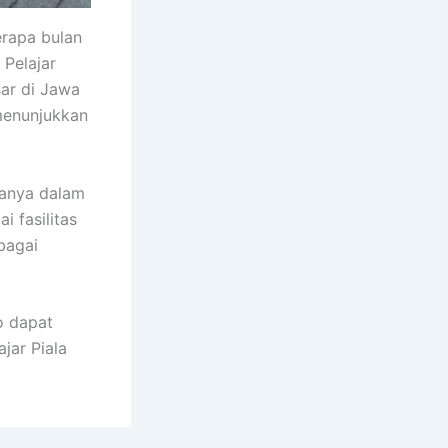
erapa bulan
 Pelajar
ar di Jawa
 menunjukkan
wanya dalam
 fasilitas
bagai
o dapat
jar Piala