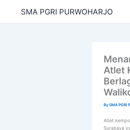
Skip
SMA PGRI PURWOHARJO
to
content
Menan
Atlet
Berlag
Walik
By
SMA PGRI
Atlet kempo
Surabaya ya