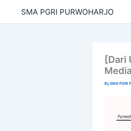
Skip
SMA PGRI PURWOHARJO
to
content
[Dari 
Media
By
SMA PGRI