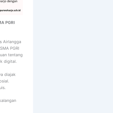
MA PGRI
s Airlangga
X SMA PGRI
huan tentang
 digital.
wa diajak
sial.
is.
 kalangan