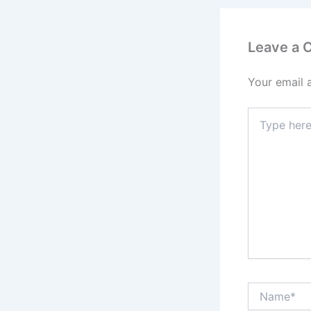
Leave a
Your email 
Type
here..
Name*