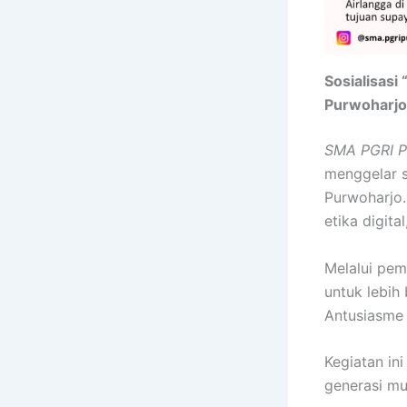
Sosialisas
Purwoharjo
SMA PGRI Pu
menggelar s
Purwoharjo.
etika digita
Melalui pema
untuk lebih
Antusiasme p
Kegiatan in
generasi mu