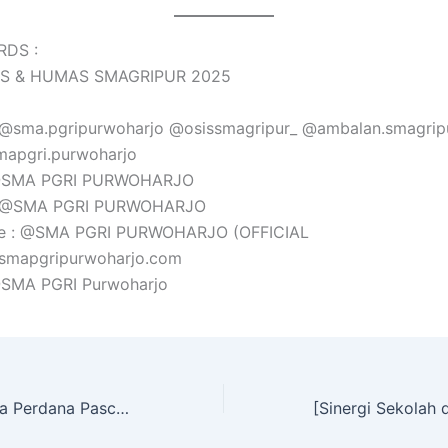
RDS :
S & HUMAS SMAGRIPUR 2025
: @sma.pgripurwoharjo @osissmagripur_ @ambalan.smagrip
mapgri.purwoharjo
 @SMA PGRI PURWOHARJO
: @SMA PGRI PURWOHARJO
e : @SMA PGRI PURWOHARJO (OFFICIAL
@smapgripurwoharjo.com
 @SMA PGRI Purwoharjo
[Upacara Bendera Perdana Pasca Libur Kenaikan Kelas: Mengawali Tahun Ajaran dengan Penghargaan dan Prestasi Gemilang]