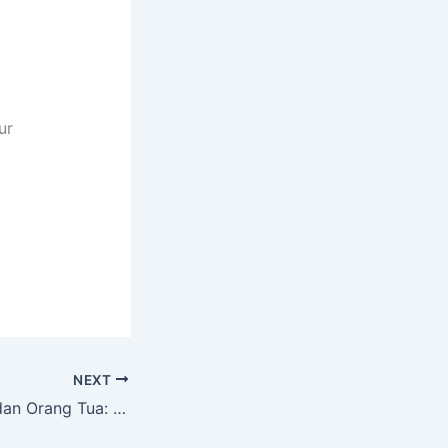
ur
NEXT
[Sinergi Sekolah dan Orang Tua: Pertemuan Wali Murid Kelas X dengan SMA PGRI Purwoharjo]