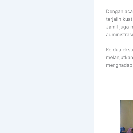
Dengan acar
terjalin ku
Jamil juga 
administras
Ke dua ekst
melanjutkan
menghadapi 