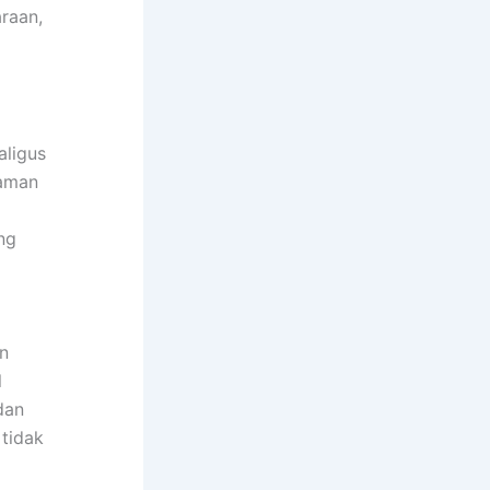
raan,
aligus
raman
ang
an
l
dan
 tidak