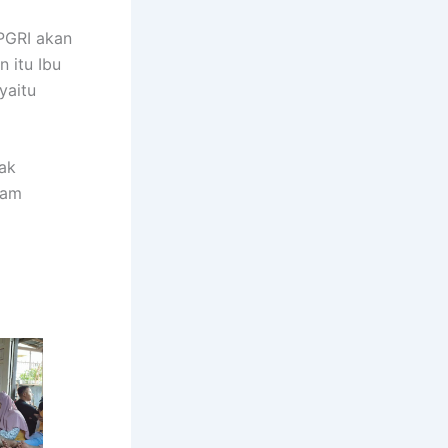
 PGRI akan
n itu Ibu
yaitu
dak
lam