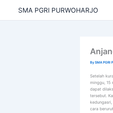
Skip
SMA PGRI PURWOHARJO
to
content
Anjan
By
SMA PGRI
Setelah kur
minggu, 15 
dapat dilak
tersebut. K
kedungasri,
cara beruru