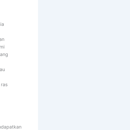
ia
an
hmi
yang
tau
 ras
ndapatkan