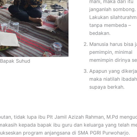
mani, maka dari itu
janganlah sombong.
Lakukan silahturahm
tanpa membeda –
bedakan.
Manusia harus bisa j
pemimpin, minimal
memimpin dirinya se
 Bapak Suhud
Apapun yang dikerj
maka niatilah ibadah
supaya berkah.
tan, tidak lupa ibu Plt Jamil Azizah Rahman, M.Pd mengu
makasih kepada bapak ibu guru dan keluarga yang telah 
ukseskan program anjangsana di SMA PGRI Purwoharjo.