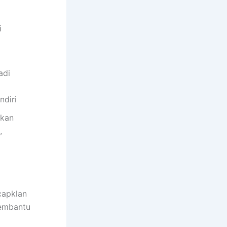
i
adi
ndiri
akan
,
capklan
membantu