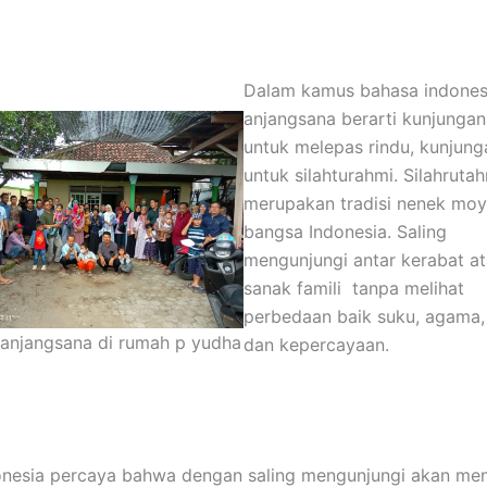
Dalam kamus bahasa indones
anjangsana berarti kunjungan
untuk melepas rindu, kunjung
untuk silahturahmi. Silahruta
merupakan tradisi nenek mo
bangsa Indonesia. Saling
mengunjungi antar kerabat a
sanak famili tanpa melihat
perbedaan baik suku, agama,
 anjangsana di rumah p yudha
dan kepercayaan.
onesia percaya bahwa dengan saling mengunjungi akan me